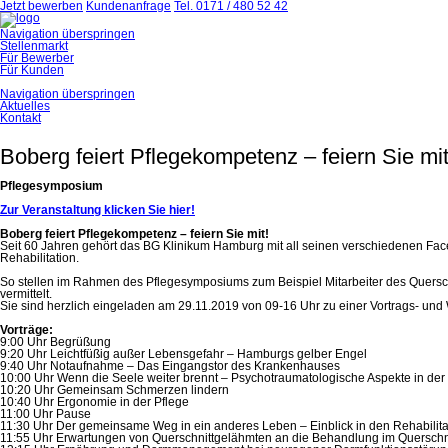
Jetzt bewerben
Kundenanfrage
Tel. 0171 / 480 52 42
Navigation überspringen
Stellenmarkt
Für Bewerber
Für Kunden
Navigation überspringen
Aktuelles
Kontakt
Boberg feiert Pflegekompetenz – feiern Sie mit
Pflegesymposium
Zur Veranstaltung klicken Sie hier!
Boberg feiert Pflegekompetenz – feiern Sie mit!
Seit 60 Jahren gehört das BG Klinikum Hamburg mit all seinen verschiedenen Facett
Rehabilitation.
So stellen im Rahmen des Pflegesymposiums zum Beispiel Mitarbeiter des Quersc
vermittelt.
Sie sind herzlich eingeladen am 29.11.2019 von 09-16 Uhr zu einer Vortrags- und
Vorträge:
9:00 Uhr Begrüßung
9:20 Uhr Leichtfüßig außer Lebensgefahr – Hamburgs gelber Engel
9:40 Uhr Notaufnahme – Das Eingangstor des Krankenhauses
10:00 Uhr Wenn die Seele weiter brennt – Psychotraumatologische Aspekte in der
10:20 Uhr Gemeinsam Schmerzen lindern
10:40 Uhr Ergonomie in der Pflege
11:00 Uhr Pause
11:30 Uhr Der gemeinsame Weg in ein anderes Leben – Einblick in den Rehabilita
11:55 Uhr Erwartungen von Querschnittgelähmten an die Behandlung im Quersch