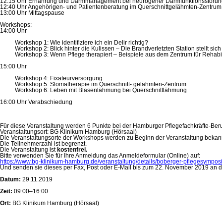
12:15 Uhr Ernährung und Darmmanagement bei neurogener Darmfunktionsstörun
12:40 Uhr Angehörigen- und Patientenberatung im Querschnittgelähmten-Zentrum
13:00 Uhr Mittagspause
Workshops:
14:00 Uhr
Workshop 1: Wie identifiziere ich ein Delir richtig?
Workshop 2: Blick hinter die Kulissen – Die Brandverletzten Station stellt sich
Workshop 3: Wenn Pflege therapiert – Beispiele aus dem Zentrum für Rehabi
15:00 Uhr
Workshop 4: Fixateurversorgung
Workshop 5: Stomatherapie im Querschnitt- gelähmten-Zentrum
Workshop 6: Leben mit Blasenlähmung bei Querschnittlähmung
16:00 Uhr Verabschiedung
Für diese Veranstaltung werden 6 Punkte bei der Hamburger Pflegefachkräfte-Be
Veranstaltungsort: BG Klinikum Hamburg (Hörsaal)
Die Veranstaltungsorte der Workshops werden zu Beginn der Veranstaltung bekan
Die Teilnehmerzahl ist begrenzt.
Die Veranstaltung ist
kostenfrei.
Bitte verwenden Sie für Ihre Anmeldung das Anmeldeformular (Online) auf:
https://www.bg-klinikum-hamburg.de/veranstaltung/details/boberger-pflegesympos
Und senden sie dieses per Fax, Post oder E-Mail bis zum 22. November 2019 an d
Datum:
29.11.2019
Zeit:
09:00–16:00
Ort:
BG Klinikum Hamburg (Hörsaal)