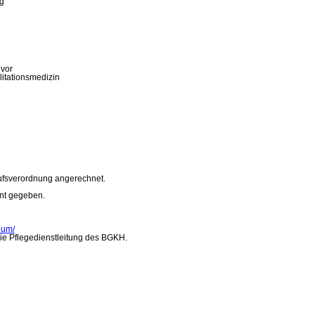
g
 vor
litationsmedizin
rufsverordnung angerechnet.
nt gegeben.
ium/
ie Pflegedienstleitung des BGKH.