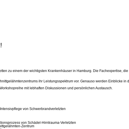
!
en zu einem der wichtigsten Krankenhäuser in Hamburg. Die Fachexpertise, die die 
hnittgelähmtenzentrums ihr Leistungsspektrum vor. Genauso werden Einblicke in 
 Workshopreihe mit lebhaften Diskussionen und persönlichen Austausch.
 Intensivpflege von Schwerbrandverletzten
tionsprozess von Schädel-Hirntrauma-Verletzten
nittgelähmten-Zentrum